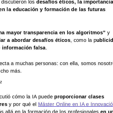
s discutieron los
desafíos éticos, la importanci
 en la educación y formación de las futuras
na mayor transparencia en los algoritmos”
y
ar a abordar desafíos éticos
, como la p
ublici
 información falsa
.
fecta a muchas personas: con ella, somos nosotr
ucho más.
rz
scutió cómo la IA puede
proporcionar clases
res
y por qué el
Máster Online en IA e Innovaci
 allá en la formación de los profesionales
en u