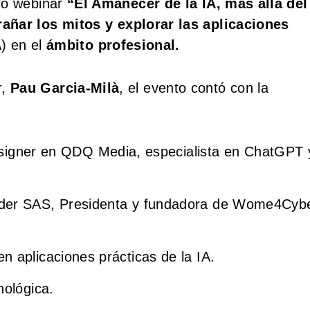
tro webinar
“El Amanecer de la IA, más allá del
añar los mitos y explorar las aplicaciones
) en el
ámbito profesional.
r,
Pau Garcia-Milà
, el evento contó con la
igner en QDQ Media, especialista en ChatGPT 
Leader SAS, Presidenta y fundadora de Wome4Cyb
en aplicaciones prácticas de la IA.
nológica.