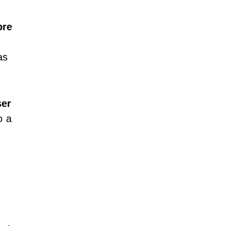
bre
as
ser
o a