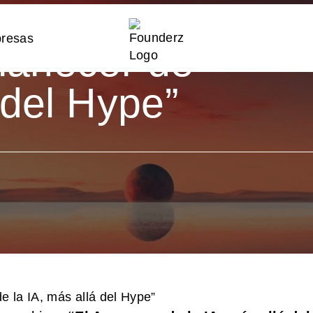
estro
manecer de
 del Hype”
 la IA, más allá del Hype”