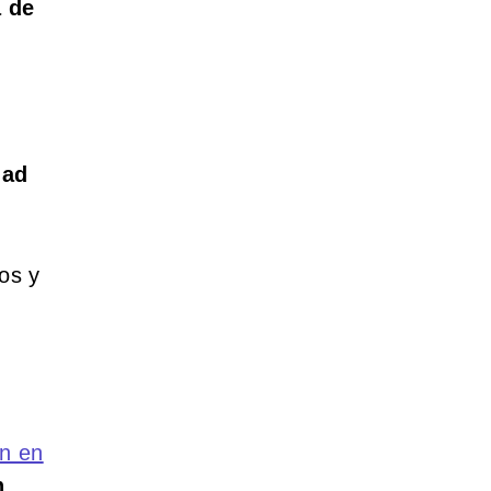
a de
dad
os y
ón en
n