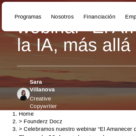
Celebramos nu
webinar “El A
la IA, más allá
Sara
Villanova
Creative
Copywriter
Home
>
Founderz Docz
>
Celebramos nuestro webinar “El Amanecer de