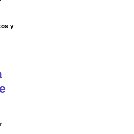
tos y
a
e
r
!