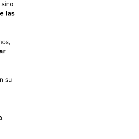
 sino
e las
ños,
ar
en su
a