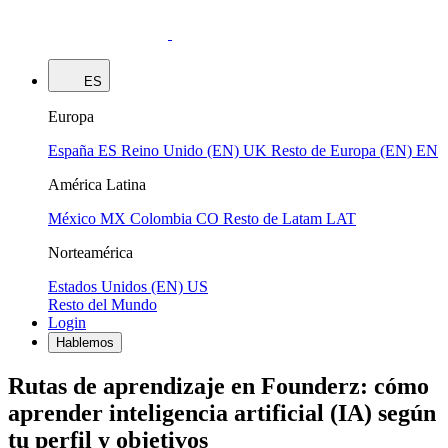
ES
Europa
España
ES
Reino Unido (EN)
UK
Resto de Europa (EN)
EN
América Latina
México
MX
Colombia
CO
Resto de Latam
LAT
Norteamérica
Estados Unidos (EN)
US
Resto del Mundo
Login
Hablemos
Rutas de aprendizaje en Founderz: cómo
aprender inteligencia artificial (IA) según
tu perfil y objetivos