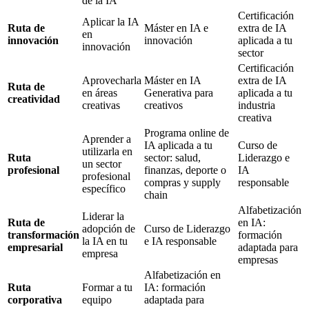
de la IA
Certificación
Aplicar la IA
Ruta de
Máster en IA e
extra de IA
en
innovación
innovación
aplicada a tu
innovación
sector
Certificación
Aprovecharla
Máster en IA
extra de IA
Ruta de
en áreas
Generativa para
aplicada a tu
creatividad
creativas
creativos
industria
creativa
Programa online de
Aprender a
IA aplicada a tu
Curso de
utilizarla en
Ruta
sector: salud,
Liderazgo e
un sector
profesional
finanzas, deporte o
IA
profesional
compras y supply
responsable
específico
chain
Alfabetización
Liderar la
Ruta de
en IA:
adopción de
Curso de Liderazgo
transformación
formación
la IA en tu
e IA responsable
empresarial
adaptada para
empresa
empresas
Alfabetización en
Ruta
Formar a tu
IA: formación
corporativa
equipo
adaptada para