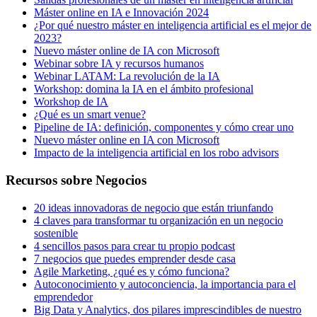
Máster online en IA e Innovación 2024
¿Por qué nuestro máster en inteligencia artificial es el mejor de
2023?
Nuevo máster online de IA con Microsoft
Webinar sobre IA y recursos humanos
Webinar LATAM: La revolución de la IA
Workshop: domina la IA en el ámbito profesional
Workshop de IA
¿Qué es un smart venue?
Pipeline de IA: definición, componentes y cómo crear uno
Nuevo máster online en IA con Microsoft
Impacto de la inteligencia artificial en los robo advisors
Recursos sobre Negocios
20 ideas innovadoras de negocio que están triunfando
4 claves para transformar tu organización en un negocio
sostenible
4 sencillos pasos para crear tu propio podcast
7 negocios que puedes emprender desde casa
Agile Marketing, ¿qué es y cómo funciona?
Autoconocimiento y autoconciencia, la importancia para el
emprendedor
Big Data y Analytics, dos pilares imprescindibles de nuestro