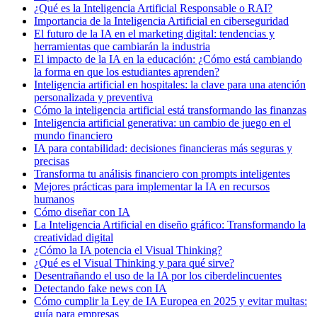
¿Qué es la Inteligencia Artificial Responsable o RAI?
Importancia de la Inteligencia Artificial en ciberseguridad
El futuro de la IA en el marketing digital: tendencias y
herramientas que cambiarán la industria
El impacto de la IA en la educación: ¿Cómo está cambiando
la forma en que los estudiantes aprenden?
Inteligencia artificial en hospitales: la clave para una atención
personalizada y preventiva
Cómo la inteligencia artificial está transformando las finanzas
Inteligencia artificial generativa: un cambio de juego en el
mundo financiero
IA para contabilidad: decisiones financieras más seguras y
precisas
Transforma tu análisis financiero con prompts inteligentes
Mejores prácticas para implementar la IA en recursos
humanos
Cómo diseñar con IA
La Inteligencia Artificial en diseño gráfico: Transformando la
creatividad digital
¿Cómo la IA potencia el Visual Thinking?
¿Qué es el Visual Thinking y para qué sirve?
Desentrañando el uso de la IA por los ciberdelincuentes
Detectando fake news con IA
Cómo cumplir la Ley de IA Europea en 2025 y evitar multas:
guía para empresas