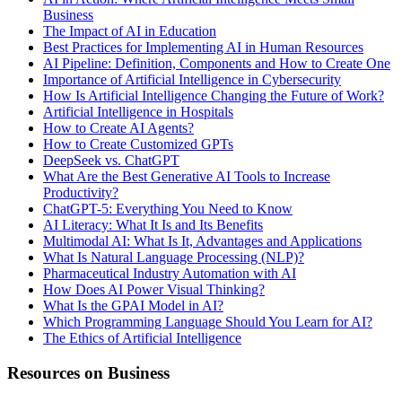
Business
The Impact of AI in Education
Best Practices for Implementing AI in Human Resources
AI Pipeline: Definition, Components and How to Create One
Importance of Artificial Intelligence in Cybersecurity
How Is Artificial Intelligence Changing the Future of Work?
Artificial Intelligence in Hospitals
How to Create AI Agents?
How to Create Customized GPTs
DeepSeek vs. ChatGPT
What Are the Best Generative AI Tools to Increase
Productivity?
ChatGPT-5: Everything You Need to Know
AI Literacy: What It Is and Its Benefits
Multimodal AI: What Is It, Advantages and Applications
What Is Natural Language Processing (NLP)?
Pharmaceutical Industry Automation with AI
How Does AI Power Visual Thinking?
What Is the GPAI Model in AI?
Which Programming Language Should You Learn for AI?
The Ethics of Artificial Intelligence
Resources on Business