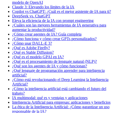
modelo de OpenAI
Claude 3: Elevando los límites de la IA
Copilot vs ChatGPT: ¿Cuál es el mejor asistente de IA para ti?
DeepSeek vs. ChatGPT
Eleva la eficiencia de la IA con prompt engineering
¿Cuáles son las mejores herramientas de IA generativa para
aumentar la productividad?
¿Cómo crear agentes de IA? Guía completa
¿Cómo funciona y cómo crear GPTs personalizados?
¿Cómo usar DALL-E 3?
¿Qué es Adobe Firefly?
¿Qué es Stable Diffusion?
¿Qué es el modelo GPAI en IA?
¿Qué es el procesamiento de lenguaje natural (NLP)?
¿Qué son los agentes de IA y cómo funcionan?
¿Qué lenguaje de programación aprender para inteligencia
artificial?
¿Cómo está revolucionando el Deep Learning la Inteligencia
Artificial?
¿Cómo la inteligencia artificial está cambiando el futuro del
trabajo?
IA multimodal: qué es y ventajas y aplicaciones
Inteligencia Artificial para empresas: aplicaciones y beneficios
La ética de la Inteligencia Artificial: ¿Cómo garantizar un uso
responsable de la IA?