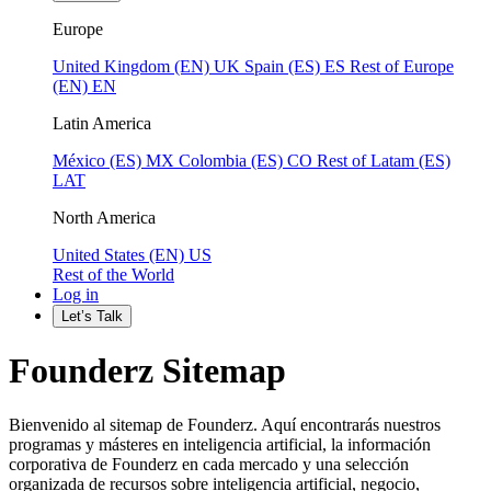
Europe
United Kingdom (EN)
UK
Spain (ES)
ES
Rest of Europe
(EN)
EN
Latin America
México (ES)
MX
Colombia (ES)
CO
Rest of Latam (ES)
LAT
North America
United States (EN)
US
Rest of the World
Log in
Let’s Talk
Founderz Sitemap
Bienvenido al sitemap de Founderz. Aquí encontrarás nuestros
programas y másteres en inteligencia artificial, la información
corporativa de Founderz en cada mercado y una selección
organizada de recursos sobre inteligencia artificial, negocio,