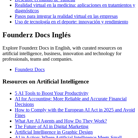
Realidad virtual en la medicina: aplicaciones en tratamientos y
diagnósticos
Pasos para integrar la realidad virtual en las empresas
Uso de tecnología en el deporte: innovación y rendimiento
Founderz Docs Inglés
Explore Founderz Docs in English, with curated resources on
artificial intelligence, business, innovation and technology for
professionals, teams and companies.
Founderz Docs
Resources on Artificial Intelligence
5 AI Tools to Boost Your Productivity
AI for Accounting: More Reliable and Accurate Financial
Decisions
How to Comply with the European AI Act in 2025 and Avoid
Fines
What Are AI Agents and How Do They Work?
The Future of AI in Digital Marketing
Artificial Intelligence in Graphic Design
AI in Action: Where Artificial Intelligence Meets Small