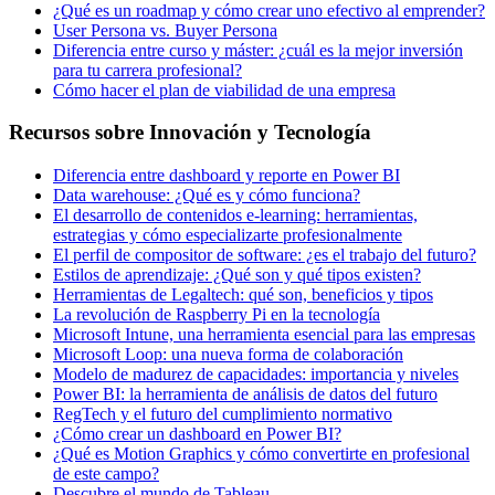
¿Qué es un roadmap y cómo crear uno efectivo al emprender?
User Persona vs. Buyer Persona
Diferencia entre curso y máster: ¿cuál es la mejor inversión
para tu carrera profesional?
Cómo hacer el plan de viabilidad de una empresa
Recursos sobre Innovación y Tecnología
Diferencia entre dashboard y reporte en Power BI
Data warehouse: ¿Qué es y cómo funciona?
El desarrollo de contenidos e-learning: herramientas,
estrategias y cómo especializarte profesionalmente
El perfil de compositor de software: ¿es el trabajo del futuro?
Estilos de aprendizaje: ¿Qué son y qué tipos existen?
Herramientas de Legaltech: qué son, beneficios y tipos
La revolución de Raspberry Pi en la tecnología
Microsoft Intune, una herramienta esencial para las empresas
Microsoft Loop: una nueva forma de colaboración
Modelo de madurez de capacidades: importancia y niveles
Power BI: la herramienta de análisis de datos del futuro
RegTech y el futuro del cumplimiento normativo
¿Cómo crear un dashboard en Power BI?
¿Qué es Motion Graphics y cómo convertirte en profesional
de este campo?
Descubre el mundo de Tableau