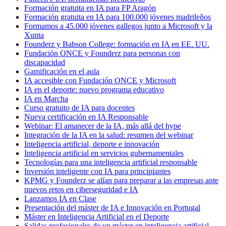
Formación gratuita en IA para FP Aragón
Formación gratuita en IA para 100.000 jóvenes madrileños
Formamos a 45.000 jóvenes gallegos junto a Microsoft y la
Xunta
Founderz y Babson College: formación en IA en EE. UU.
Fundación ONCE y Founderz para personas con
discapacidad
Gamificación en el aula
IA accesible con Fundación ONCE y Microsoft
IA en el deporte: nuevo programa educativo
IA en Marcha
Curso gratuito de IA para docentes
Nueva certificación en IA Responsable
Webinar: El amanecer de la IA, más allá del hype
Integración de la IA en la salud: resumen del webinar
Inteligencia artificial, deporte e innovación
Inteligencia artificial en servicios gubernamentales
Tecnologías para una inteligencia artificial responsable
Inversión inteligente con IA para principiantes
KPMG y Founderz se alían para preparar a las empresas ante
nuevos retos en ciberseguridad e IA
Lanzamos IA en Clase
Presentación del máster de IA e Innovación en Portugal
Máster en Inteligencia Artificial en el Deporte
Salidas profesionales de un máster en inteligencia artificial