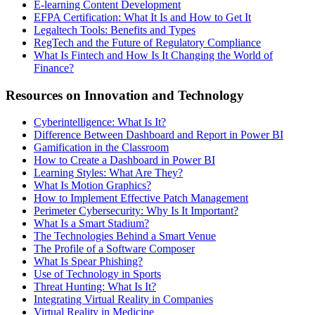
E-learning Content Development
EFPA Certification: What It Is and How to Get It
Legaltech Tools: Benefits and Types
RegTech and the Future of Regulatory Compliance
What Is Fintech and How Is It Changing the World of
Finance?
Resources on Innovation and Technology
Cyberintelligence: What Is It?
Difference Between Dashboard and Report in Power BI
Gamification in the Classroom
How to Create a Dashboard in Power BI
Learning Styles: What Are They?
What Is Motion Graphics?
How to Implement Effective Patch Management
Perimeter Cybersecurity: Why Is It Important?
What Is a Smart Stadium?
The Technologies Behind a Smart Venue
The Profile of a Software Composer
What Is Spear Phishing?
Use of Technology in Sports
Threat Hunting: What Is It?
Integrating Virtual Reality in Companies
Virtual Reality in Medicine