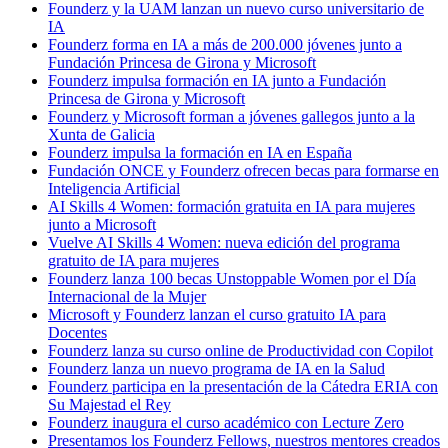
Founderz y la UAM lanzan un nuevo curso universitario de
IA
Founderz forma en IA a más de 200.000 jóvenes junto a
Fundación Princesa de Girona y Microsoft
Founderz impulsa formación en IA junto a Fundación
Princesa de Girona y Microsoft
Founderz y Microsoft forman a jóvenes gallegos junto a la
Xunta de Galicia
Founderz impulsa la formación en IA en España
Fundación ONCE y Founderz ofrecen becas para formarse en
Inteligencia Artificial
AI Skills 4 Women: formación gratuita en IA para mujeres
junto a Microsoft
Vuelve AI Skills 4 Women: nueva edición del programa
gratuito de IA para mujeres
Founderz lanza 100 becas Unstoppable Women por el Día
Internacional de la Mujer
Microsoft y Founderz lanzan el curso gratuito IA para
Docentes
Founderz lanza su curso online de Productividad con Copilot
Founderz lanza un nuevo programa de IA en la Salud
Founderz participa en la presentación de la Cátedra ERIA con
Su Majestad el Rey
Founderz inaugura el curso académico con Lecture Zero
Presentamos los Founderz Fellows, nuestros mentores creados