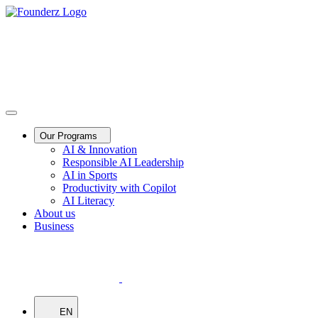
Our Programs
AI & Innovation
Responsible AI Leadership
AI in Sports
Productivity with Copilot
AI Literacy
About us
Business
EN