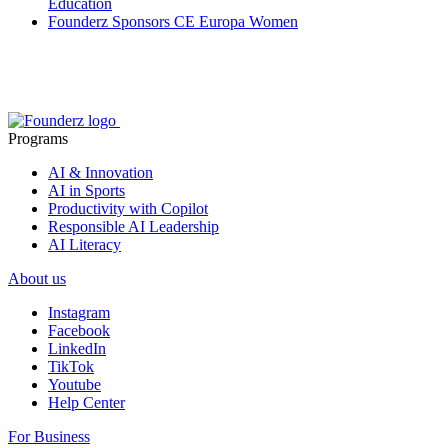
Education
Founderz Sponsors CE Europa Women
Programs
AI & Innovation
AI in Sports
Productivity with Copilot
Responsible AI Leadership
AI Literacy
About us
Instagram
Facebook
LinkedIn
TikTok
Youtube
Help Center
For Business