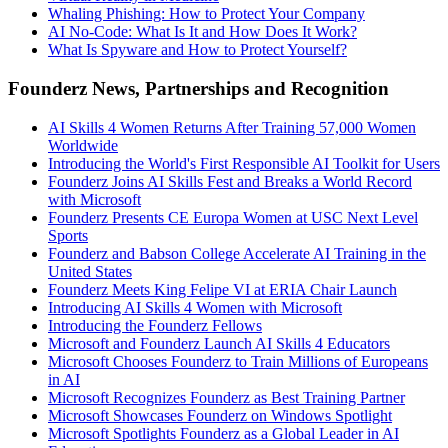
Whaling Phishing: How to Protect Your Company
AI No-Code: What Is It and How Does It Work?
What Is Spyware and How to Protect Yourself?
Founderz News, Partnerships and Recognition
AI Skills 4 Women Returns After Training 57,000 Women
Worldwide
Introducing the World's First Responsible AI Toolkit for Users
Founderz Joins AI Skills Fest and Breaks a World Record
with Microsoft
Founderz Presents CE Europa Women at USC Next Level
Sports
Founderz and Babson College Accelerate AI Training in the
United States
Founderz Meets King Felipe VI at ERIA Chair Launch
Introducing AI Skills 4 Women with Microsoft
Introducing the Founderz Fellows
Microsoft and Founderz Launch AI Skills 4 Educators
Microsoft Chooses Founderz to Train Millions of Europeans
in AI
Microsoft Recognizes Founderz as Best Training Partner
Microsoft Showcases Founderz on Windows Spotlight
Microsoft Spotlights Founderz as a Global Leader in AI