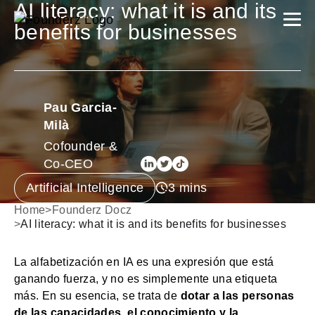
AI literacy: what it is and its
benefits for businesses
Pau Garcia-
Milà
Cofounder &
Co-CEO
Artificial Intelligence
Home
>
Founderz Docz
>
AI literacy: what it is and its benefits for businesses
La alfabetización en IA es una expresión que está
ganando fuerza, y no es simplemente una etiqueta
más. En su esencia, se trata de
dotar a las personas
de las capacidades, el conocimiento y la