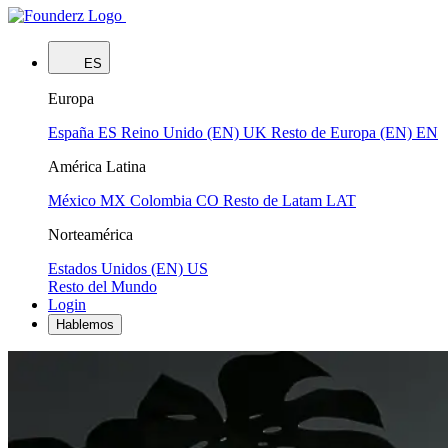
ES
Europa
España
ES
Reino Unido (EN)
UK
Resto de Europa (EN)
EN
América Latina
México
MX
Colombia
CO
Resto de Latam
LAT
Norteamérica
Estados Unidos (EN)
US
Resto del Mundo
Login
Hablemos