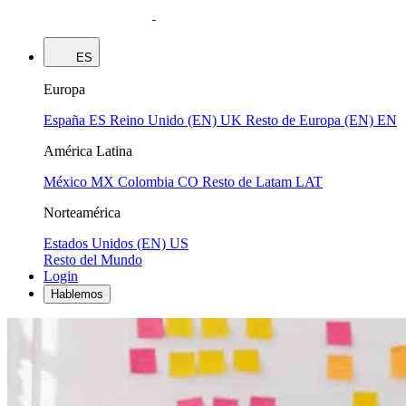
ES
Europa
España
ES
Reino Unido (EN)
UK
Resto de Europa (EN)
EN
América Latina
México
MX
Colombia
CO
Resto de Latam
LAT
Norteamérica
Estados Unidos (EN)
US
Resto del Mundo
Login
Hablemos