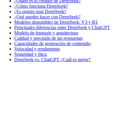
¿Quién es el creador de DeepSeek?
¿Cómo funciona DeepSeek?
¿Es seguro usar DeepSeek?
¿Qué puedes hacer con DeepSeek?
Modelos disponibles de DeepSeek: V3 y R1
Principales diferencias entre DeepSeek y ChatGPT
Modelo de lenguaje y arquitectura
Calidad y precisión de las respuestas
Capacidades de generación de contenido
Velocidad y rendimiento
Seguridad y ética
DeepSeek vs. ChatGPT ¿Cuál es mejor?