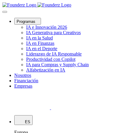
Programas
IA e Innovación 2026
IA Generativa para Creativos
IA en la Salud
IA en Finanzas
IA en el Deporte
Liderazgo de IA Responsable
Productividad con Copilot
IA para Compras y Supply Chain
Alfabetización en IA
Nosotros
Financiación
Empresas
ES
Europa