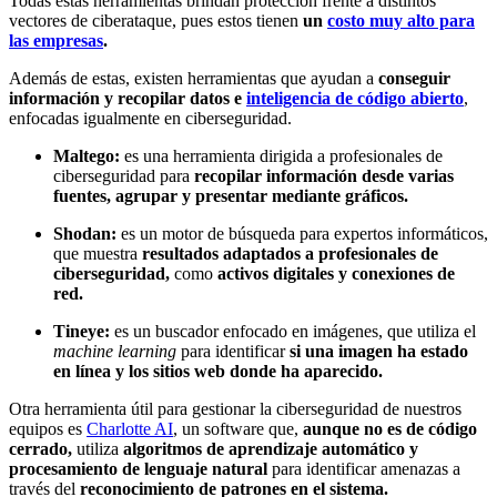
Todas estas herramientas brindan protección frente a distintos
vectores de ciberataque, pues estos tienen
un
c
osto muy alto para
las empresas
.
Además de estas, existen herramientas que ayudan a
conseguir
información y recopilar datos e
i
nteligencia de código abierto
,
enfocadas igualmente en ciberseguridad.
Maltego:
es una herramienta dirigida a profesionales de
ciberseguridad para
recopilar información desde varias
fuentes, agrupar y presentar mediante gráficos.
Shodan:
es un motor de búsqueda para expertos informáticos,
que muestra
resultados adaptados a profesionales de
ciberseguridad,
como
activos digitales y conexiones de
red.
Tineye:
es un buscador enfocado en imágenes, que utiliza el
machine learning
para identificar
si una imagen ha estado
en línea y los sitios web donde ha aparecido.
Otra herramienta útil para gestionar la ciberseguridad de nuestros
equipos es
C
harlotte AI
, un software que,
aunque no es de código
cerrado,
utiliza
algoritmos de aprendizaje automático y
procesamiento de lenguaje natural
para identificar amenazas a
través del
reconocimiento de patrones en el sistema.