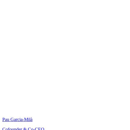
Pau Garcia-Milà
Cofounder & Co-CEO