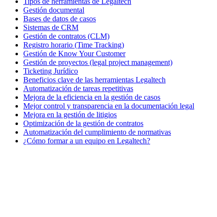
Tipos de herramientas de Legaltech
Gestión documental
Bases de datos de casos
Sistemas de CRM
Gestión de contratos (CLM)
Registro horario (Time Tracking)
Gestión de Know Your Customer
Gestión de proyectos (legal project management)
Ticketing Jurídico
Beneficios clave de las herramientas Legaltech
Automatización de tareas repetitivas
Mejora de la eficiencia en la gestión de casos
Mejor control y transparencia en la documentación legal
Mejora en la gestión de litigios
Optimización de la gestión de contratos
Automatización del cumplimiento de normativas
¿Cómo formar a un equipo en Legaltech?