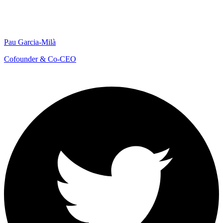
Pau Garcia-Milà
Cofounder & Co-CEO