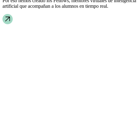
Por eso hemos creado los Fellows, mentores virtuales de inteligencia
artificial que acompañan a los alumnos en tiempo real.