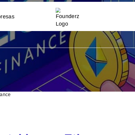
ico a Lido
nance