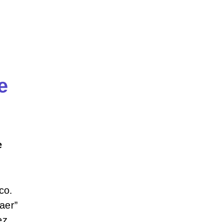
e
e
co.
aer”
ez