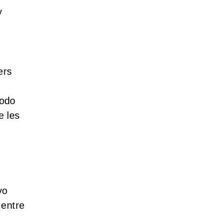
y
ers
nodo
e les
vo
 entre