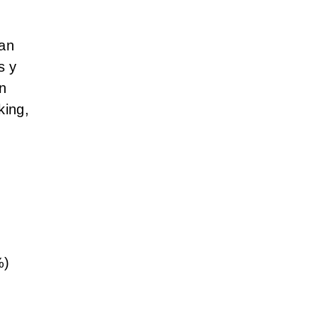
nan
s y
n
king,
%)