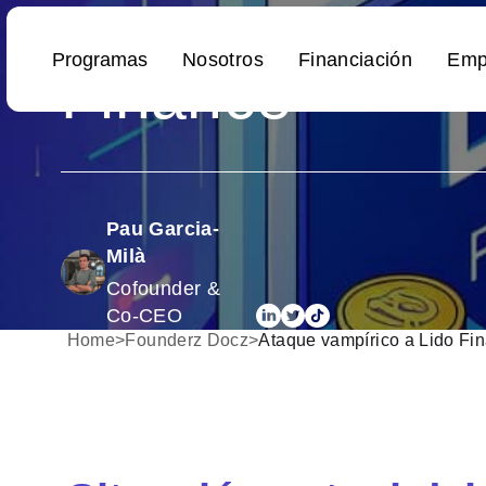
Ataque vampír
Finance
Pau Garcia-
Milà
Cofounder &
Co-CEO
Home
>
Founderz Docz
>
Ataque vampírico a Lido Fi