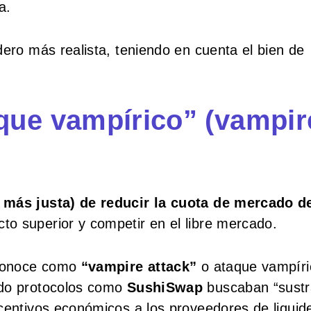
a.
dero más realista, teniendo en cuenta el bien de
que vampírico” (vampir
a más justa) de reducir la cuota de mercado d
to superior y competir en el libre mercado.
e conoce como
“vampire attack”
o ataque vampíri
ndo protocolos como
SushiSwap
buscaban “sustr
centivos económicos a los proveedores de liquid