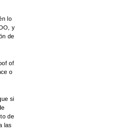
én lo
LDO, y
ión de
oof of
nce o
ue si
de
nto de
a las