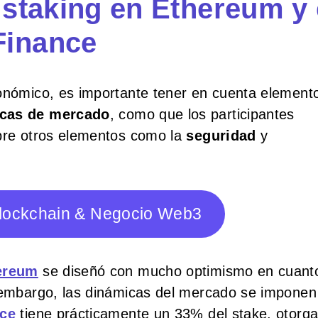
 staking en Ethereum y 
Finance
conómico, es importante tener en cuenta element
icas de mercado
, como que los participantes
obre otros elementos como la
seguridad
y
Blockchain & Negocio Web3
ereu
m
se diseñó con mucho optimismo en cuanto
n embargo, las dinámicas del mercado se imponen 
nce
tiene prácticamente un 33% del stake, otorg