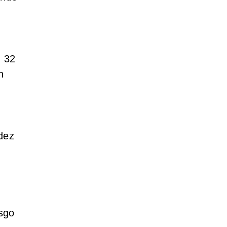
n 32
n
idez
sgo