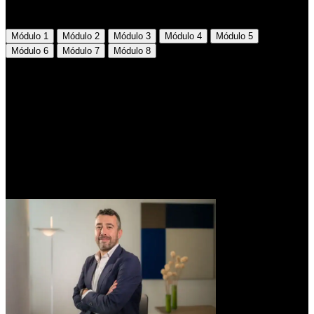
Temario
Módulo 1
Módulo 2
Módulo 3
Módulo 4
Módulo 5
Módulo 6
Módulo 7
Módulo 8
Módulo 1
IA y transformación en la función de compras
Bienvenida al programa
Evolución y aplicación de la IA en Procurement & Supply
Chain
Aplicación práctica de la IA en Supply Chain
Liderazgo digital y gestión del cambio
Tendencias futuras de la IA