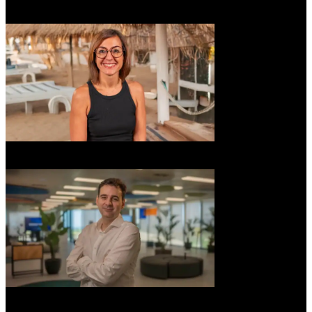
Juan Echeverria
Fundador y experto en IA en Ecuademy
Magda Teruel
Copilot Partner Solutions Architect at Microsoft
Xavier Colomer
Head of AI DTI