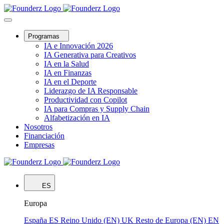
Programas
IA e Innovación 2026
IA Generativa para Creativos
IA en la Salud
IA en Finanzas
IA en el Deporte
Liderazgo de IA Responsable
Productividad con Copilot
IA para Compras y Supply Chain
Alfabetización en IA
Nosotros
Financiación
Empresas
ES
Europa
España
ES
Reino Unido (EN)
UK
Resto de Europa (EN)
EN