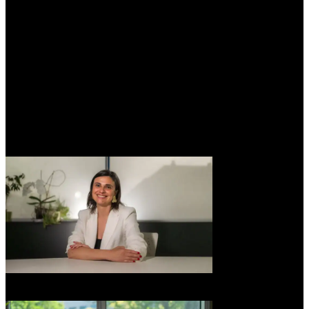
Módulo 5
Gestión avanzada de datos y decisiones en la cadena
de suministro
Calidad de datos: sesgos, problemas en los datos y labelling
Gestión de la demanda y pronósticos.
Gestión de inventarios y automatización en almacenes
Optimización de decisiones con modelos predictivos.
Transformación de la gestión del contrato
Ética y gobernanza en el ámbito de compras
Elena Gil
Directora de Contratación en Aena