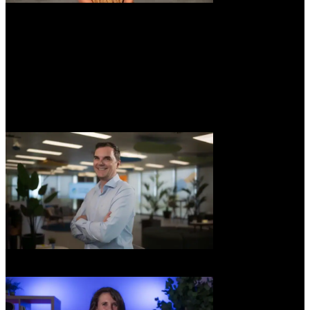
Magda Teruel
Copilot Partner Solutions Architect at Microsoft
Módulo 3
Category Management y Strategic Sourcing
Procurement estratégico, análisis del gasto y definiciones
Fundamentos de Category Management y aplicación de la IA
Fundamentos del Strategic Sourcing y aplicación de la IA
Stephane Morel
Procurement Director en Fresenius Medical Care