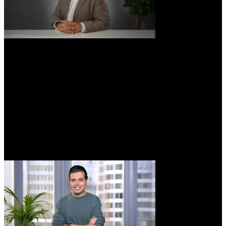
Jorge Aceituno
Procurement Lead
Módulo 2
Fundamentos y primeros pasos con IA
Los orígenes de la IA
Intro al Prompt Engineering
Prompt Engineering
Copilot
Compositor de Software
Toolkit para el Uso Responsable de IA