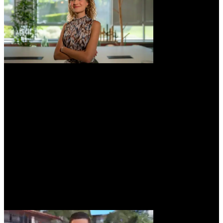
Isabel Lozano
Supply Chain Consultant
Módulo 6
Automatización para Compras y Supply Chain
Machine Learning
Automatizar procesos clave en compras y Supply Chain
Importancia de los datos en la automatización
Mejorar la eficiencia operativa reduciendo costes con
soluciones IA
Plataformas no-code y low- code
Business Intelligence aplicada a compras
Caso de uso: predicción de precios
Caso de uso: predicción de incumplimiento