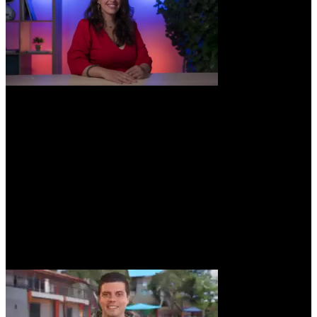
Anna Trunas
Associate Professor en IQS Executive Education
Módulo 4
Creando Agentes y Soluciones con IA
Instalando una inteligencia artificial en nuestro ordenador
Utilizar la IA en local: herramientas y modelos
Creando un cerebro digital con nuestros datos
Creación de GPTs personalizados
Creación de GPTs con tareas programadas
Creación de agentes con Copilot
De la automatización a los agentes