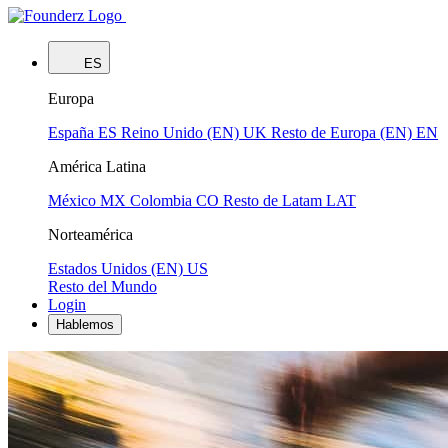
ES
Europa
España
ES
Reino Unido (EN)
UK
Resto de Europa (EN)
EN
América Latina
México
MX
Colombia
CO
Resto de Latam
LAT
Norteamérica
Estados Unidos (EN)
US
Resto del Mundo
Login
Hablemos