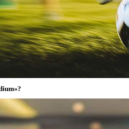
adium»?