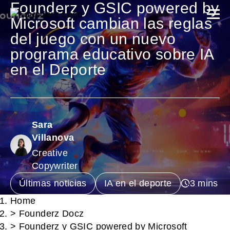
Founderz y GSIC powered by
Microsoft cambian las reglas
del juego con un nuevo
programa educativo sobre IA
en el Deporte
Sara
Villanova
Creative
Copywriter
Últimas noticias
IA en el deporte
Home
>
Founderz Docz
>
Founderz y GSIC powered by Microsoft