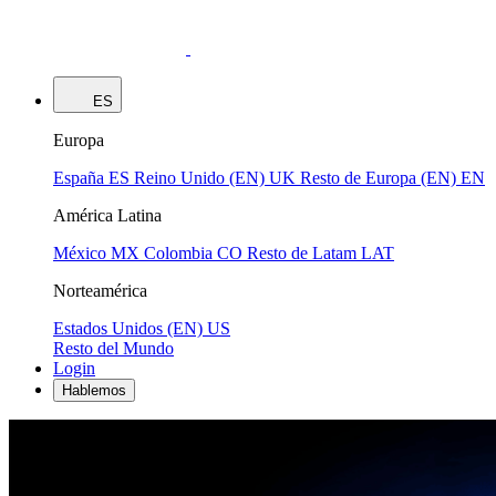
ES
Europa
España
ES
Reino Unido (EN)
UK
Resto de Europa (EN)
EN
América Latina
México
MX
Colombia
CO
Resto de Latam
LAT
Norteamérica
Estados Unidos (EN)
US
Resto del Mundo
Login
Hablemos