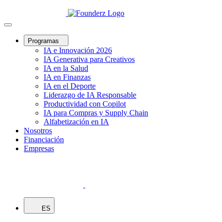
Programas
IA e Innovación 2026
IA Generativa para Creativos
IA en la Salud
IA en Finanzas
IA en el Deporte
Liderazgo de IA Responsable
Productividad con Copilot
IA para Compras y Supply Chain
Alfabetización en IA
Nosotros
Financiación
Empresas
ES