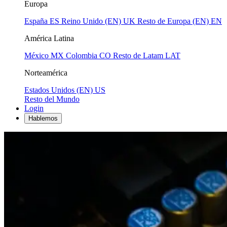
Europa
España
ES
Reino Unido (EN)
UK
Resto de Europa (EN)
EN
América Latina
México
MX
Colombia
CO
Resto de Latam
LAT
Norteamérica
Estados Unidos (EN)
US
Resto del Mundo
Login
Hablemos