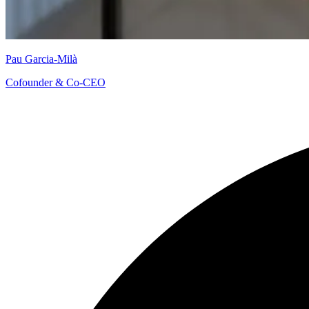
Pau Garcia-Milà
Cofounder & Co-CEO