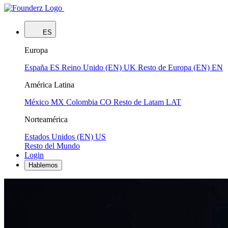
ES
Europa
España
ES
Reino Unido (EN)
UK
Resto de Europa (EN)
EN
América Latina
México
MX
Colombia
CO
Resto de Latam
LAT
Norteamérica
Estados Unidos (EN)
US
Resto del Mundo
Login
Hablemos