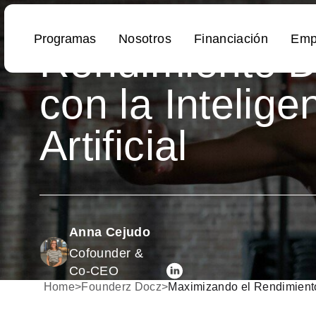
Maximizando e
Rendimiento D
con la Intelige
Artificial
Anna Cejudo
Cofounder &
Co-CEO
Home
>
Founderz Docz
>
Maximizando el Rendimiento D