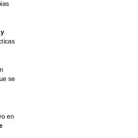
ias
 y
cticas
un
que se
e
vo en
e