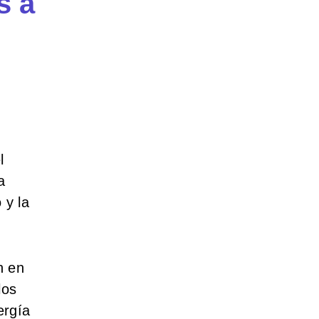
s a
l
a
 y la
n en
los
ergía