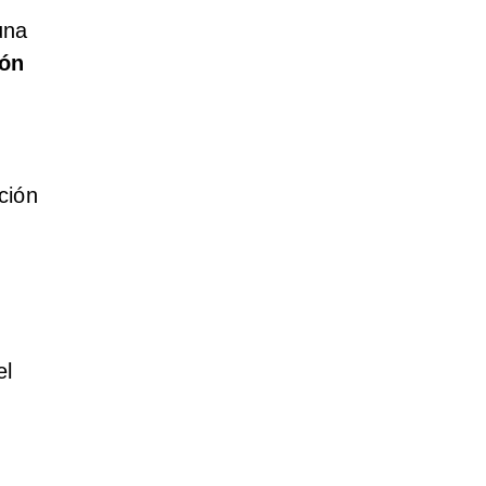
una
ión
ción
el