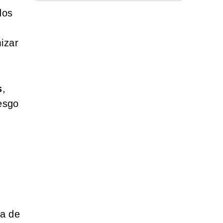
dos
mizar
s
,
iesgo
ia de