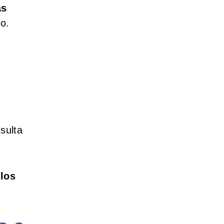
as
o.
sulta
 los