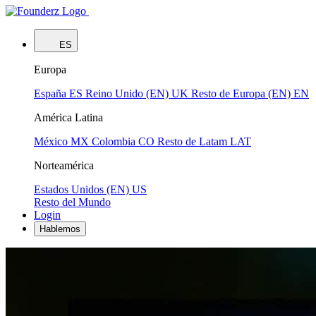
ES
Europa
España
ES
Reino Unido (EN)
UK
Resto de Europa (EN)
EN
América Latina
México
MX
Colombia
CO
Resto de Latam
LAT
Norteamérica
Estados Unidos (EN)
US
Resto del Mundo
Login
Hablemos