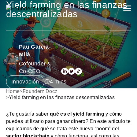
Yield farming en las finanzas
descentralizadas
Pau Garcia-
Milà
Cofounder &
Co-CEO
Innovación
Home
>
Founderz Docz
>
Yield farming en las finanzas descentralizadas
¿Te gustaría saber
qué es el yield farming
y cómo
puedes utilizarlo para ganar dinero? En este artículo te
explicamos de qué se trata este nuevo “boom” del
sector blockchain
y cómo funciona, así como las