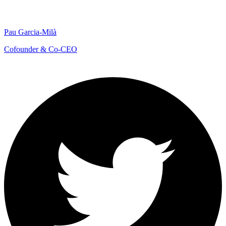
Pau Garcia-Milà
Cofounder & Co-CEO