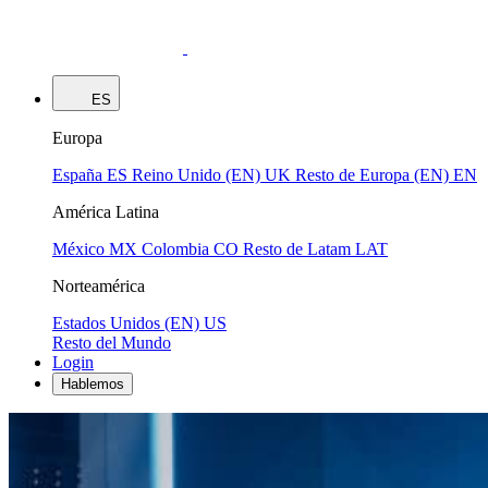
ES
Europa
España
ES
Reino Unido (EN)
UK
Resto de Europa (EN)
EN
América Latina
México
MX
Colombia
CO
Resto de Latam
LAT
Norteamérica
Estados Unidos (EN)
US
Resto del Mundo
Login
Hablemos