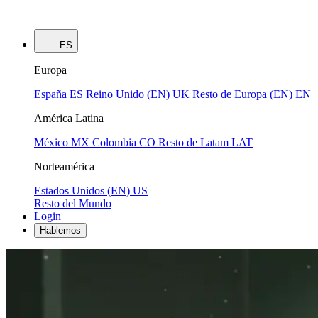
ES
Europa
España
ES
Reino Unido (EN)
UK
Resto de Europa (EN)
EN
América Latina
México
MX
Colombia
CO
Resto de Latam
LAT
Norteamérica
Estados Unidos (EN)
US
Resto del Mundo
Login
Hablemos