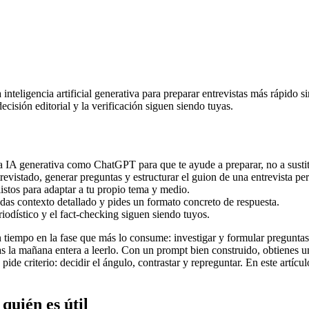
eligencia artificial generativa para preparar entrevistas más rápido sin 
ecisión editorial y la verificación siguen siendo tuyas.
IA generativa como ChatGPT para que te ayude a preparar, no a sustitui
evistado, generar preguntas y estructurar el guion de una entrevista per
istos para adaptar a tu propio tema y medio.
das contexto detallado y pides un formato concreto de respuesta.
riodístico y el fact-checking siguen siendo tuyos.
n tiempo en la fase que más lo consume: investigar y formular pregunta
bas la mañana entera a leerlo. Con un prompt bien construido, obtienes
pide criterio: decidir el ángulo, contrastar y repreguntar. En este artí
quién es útil