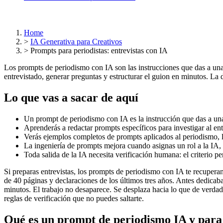
Home
>
IA Generativa para Creativos
>
Prompts para periodistas: entrevistas con IA
Los prompts de periodismo con IA son las instrucciones que das a una int
entrevistado, generar preguntas y estructurar el guion en minutos. La d
Lo que vas a sacar de aquí
Un prompt de periodismo con IA es la instrucción que das a una 
Aprenderás a redactar prompts específicos para investigar al entr
Verás ejemplos completos de prompts aplicados al periodismo, l
La ingeniería de prompts mejora cuando asignas un rol a la IA, 
Toda salida de la IA necesita verificación humana: el criterio pe
Si preparas entrevistas, los prompts de periodismo con IA te recupera
de 40 páginas y declaraciones de los últimos tres años. Antes dedica
minutos. El trabajo no desaparece. Se desplaza hacia lo que de verdad 
reglas de verificación que no puedes saltarte.
Qué es un prompt de periodismo IA y para 