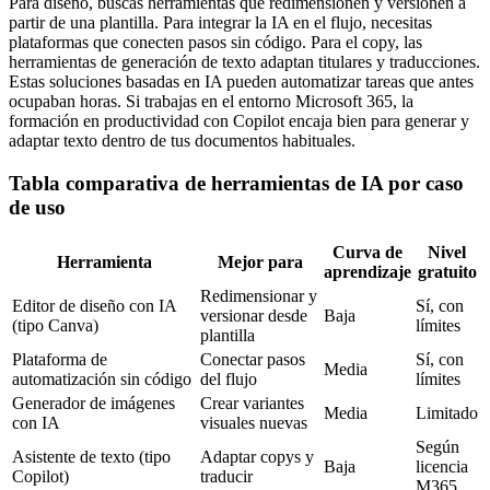
Para diseño, buscas herramientas que redimensionen y versionen a
partir de una plantilla. Para integrar la IA en el flujo, necesitas
plataformas que conecten pasos sin código. Para el copy, las
herramientas de generación de texto adaptan titulares y traducciones.
Estas soluciones basadas en IA pueden automatizar tareas que antes
ocupaban horas. Si trabajas en el entorno Microsoft 365, la
formación en productividad con Copilot encaja bien para generar y
adaptar texto dentro de tus documentos habituales.
Tabla comparativa de herramientas de IA por caso
de uso
Curva de
Nivel
Herramienta
Mejor para
aprendizaje
gratuito
Redimensionar y
Editor de diseño con IA
Sí, con
versionar desde
Baja
(tipo Canva)
límites
plantilla
Plataforma de
Conectar pasos
Sí, con
Media
automatización sin código
del flujo
límites
Generador de imágenes
Crear variantes
Media
Limitado
con IA
visuales nuevas
Según
Asistente de texto (tipo
Adaptar copys y
Baja
licencia
Copilot)
traducir
M365