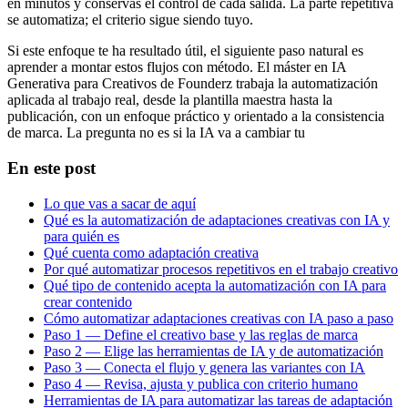
en minutos y conservas el control de cada salida. La parte repetitiva
se automatiza; el criterio sigue siendo tuyo.
Si este enfoque te ha resultado útil, el siguiente paso natural es
aprender a montar estos flujos con método. El máster en IA
Generativa para Creativos de Founderz trabaja la automatización
aplicada al trabajo real, desde la plantilla maestra hasta la
publicación, con un enfoque práctico y orientado a la consistencia
de marca. La pregunta no es si la IA va a cambiar tu
En este post
Lo que vas a sacar de aquí
Qué es la automatización de adaptaciones creativas con IA y
para quién es
Qué cuenta como adaptación creativa
Por qué automatizar procesos repetitivos en el trabajo creativo
Qué tipo de contenido acepta la automatización con IA para
crear contenido
Cómo automatizar adaptaciones creativas con IA paso a paso
Paso 1 — Define el creativo base y las reglas de marca
Paso 2 — Elige las herramientas de IA y de automatización
Paso 3 — Conecta el flujo y genera las variantes con IA
Paso 4 — Revisa, ajusta y publica con criterio humano
Herramientas de IA para automatizar las tareas de adaptación