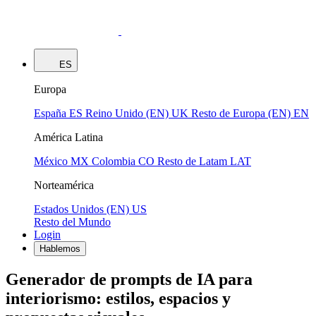
ES
Europa
España
ES
Reino Unido (EN)
UK
Resto de Europa (EN)
EN
América Latina
México
MX
Colombia
CO
Resto de Latam
LAT
Norteamérica
Estados Unidos (EN)
US
Resto del Mundo
Login
Hablemos
Generador de prompts de IA para
interiorismo: estilos, espacios y