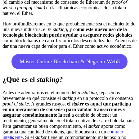
(el cambio del mecanismo de consenso de Ethereum de
proof of
work
a
proof of stake)
en las dinámicas económicas de su token
nativo, el Ether.
Hoy profundizaremos en lo que probablemente sea el nacimiento de
una nueva industria, el
re-staking
, y
cómo este nuevo uso de la
tecnología blockchain puede ayudar a asegurar redes globales
como blockchains de capa 1 y oráculos descentralizados. Además de
dar una nueva capa de valor para el Ether como activo económico.
Máster Online Blockchain & Negocio Web3
¿Qué es el
staking
?
Antes de adentrarnos en el mundo del
re-staking
, repasemos
brevemente en qué consiste el
staking
en un protocolo de consenso
proof of stake
. A grandes rasgos,
el
staker
es aquel que participa
en un mecanismo de consenso para validar transacciones y
asegurar económicamente la red
a cambio de obtener un
rendimiento, generalmente en el token nativo de esa red blockchain.
Para garantizar su buen comportamiento, el
staker
aporta como
garantía una cantidad de tokens, que bloqueará en un
contrato
inteligente
. Si el
staker
tiene un comportamiento malicioso o no