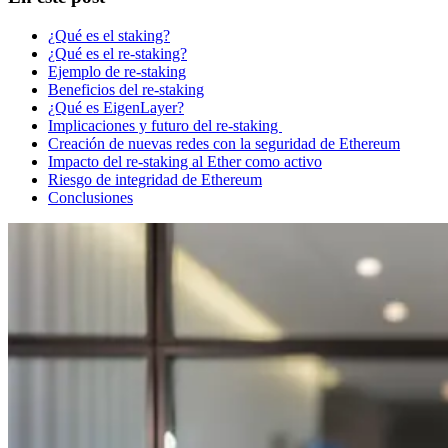
¿Qué es el staking?
¿Qué es el re-staking?
Ejemplo de re-staking
Beneficios del re-staking
¿Qué es EigenLayer?
Implicaciones y futuro del re-staking
Creación de nuevas redes con la seguridad de Ethereum
Impacto del re-staking al Ether como activo
Riesgo de integridad de Ethereum
Conclusiones