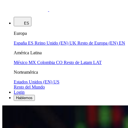
ES
Europa
España
ES
Reino Unido (EN)
UK
Resto de Europa (EN)
EN
América Latina
México
MX
Colombia
CO
Resto de Latam
LAT
Norteamérica
Estados Unidos (EN)
US
Resto del Mundo
Login
Hablemos