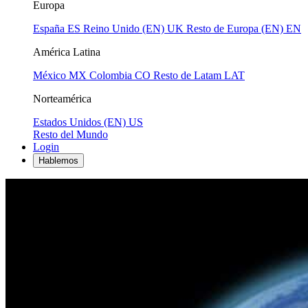
Europa
España
ES
Reino Unido (EN)
UK
Resto de Europa (EN)
EN
América Latina
México
MX
Colombia
CO
Resto de Latam
LAT
Norteamérica
Estados Unidos (EN)
US
Resto del Mundo
Login
Hablemos