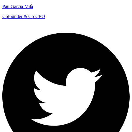
Pau Garcia-Milà
Cofounder & Co-CEO