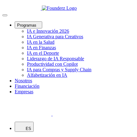
Programas
IA e Innovación 2026
IA Generativa para Creativos
IA en la Salud
IA en Finanzas
IA en el Deporte
Liderazgo de IA Responsable
Productividad con Copilot
IA para Compras y Supply Chain
Alfabetización en IA
Nosotros
Financiación
Empresas
ES