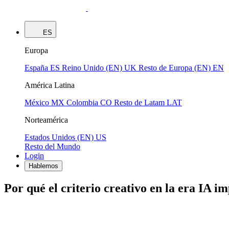
ES
Europa
España
ES
Reino Unido (EN)
UK
Resto de Europa (EN)
EN
América Latina
México
MX
Colombia
CO
Resto de Latam
LAT
Norteamérica
Estados Unidos (EN)
US
Resto del Mundo
Login
Hablemos
Por qué el criterio creativo en la era IA 