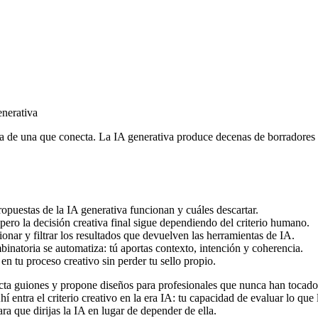
enerativa
rica de una que conecta. La IA generativa produce decenas de borradores 
propuestas de la IA generativa funcionan y cuáles descartar.
ero la decisión creativa final sigue dependiendo del criterio humano.
cionar y filtrar los resultados que devuelven las herramientas de IA.
natoria se automatiza: tú aportas contexto, intención y coherencia.
en tu proceso creativo sin perder tu sello propio.
ta guiones y propone diseños para profesionales que nunca han tocado 
hí entra el criterio creativo en la era IA: tu capacidad de evaluar lo q
ara que dirijas la IA en lugar de depender de ella.