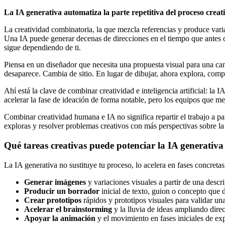
La IA generativa automatiza la parte repetitiva del proceso creat
La creatividad combinatoria, la que mezcla referencias y produce vari
Una IA puede generar decenas de direcciones en el tiempo que antes co
sigue dependiendo de ti.
Piensa en un diseñador que necesita una propuesta visual para una ca
desaparece. Cambia de sitio. En lugar de dibujar, ahora explora, compa
Ahí está la clave de combinar creatividad e inteligencia artificial: la
acelerar la fase de ideación de forma notable, pero los equipos que me
Combinar creatividad humana e IA no significa repartir el trabajo a par
exploras y resolver problemas creativos con más perspectivas sobre la
Qué tareas creativas puede potenciar la IA generativa
La IA generativa no sustituye tu proceso, lo acelera en fases concretas
Generar imágenes
y variaciones visuales a partir de una descr
Producir un borrador
inicial de texto, guion o concepto que d
Crear prototipos
rápidos y prototipos visuales para validar una
Acelerar el brainstorming
y la lluvia de ideas ampliando dire
Apoyar la animación
y el movimiento en fases iniciales de ex