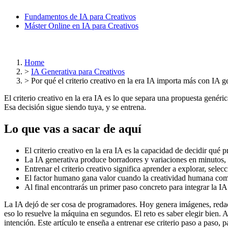
Fundamentos de IA para Creativos
Máster Online en IA para Creativos
Home
>
IA Generativa para Creativos
>
Por qué el criterio creativo en la era IA importa más con IA g
El criterio creativo en la era IA es lo que separa una propuesta gené
Esa decisión sigue siendo tuya, y se entrena.
Lo que vas a sacar de aquí
El criterio creativo en la era IA es la capacidad de decidir qué 
La IA generativa produce borradores y variaciones en minutos, p
Entrenar el criterio creativo significa aprender a explorar, selec
El factor humano gana valor cuando la creatividad humana combi
Al final encontrarás un primer paso concreto para integrar la IA 
La IA dejó de ser cosa de programadores. Hoy genera imágenes, redac
eso lo resuelve la máquina en segundos. El reto es saber elegir bien. A
intención. Este artículo te enseña a entrenar ese criterio paso a paso, p