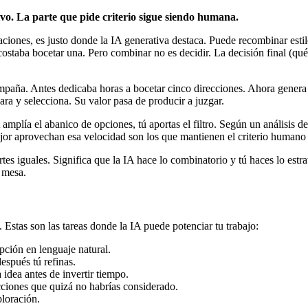
ivo. La parte que pide criterio sigue siendo humana.
aciones, es justo donde la IA generativa destaca. Puede recombinar esti
staba bocetar una. Pero combinar no es decidir. La decisión final (qué e
mpaña. Antes dedicaba horas a bocetar cinco direcciones. Ahora genera
ra y selecciona. Su valor pasa de producir a juzgar.
 IA amplía el abanico de opciones, tú aportas el filtro. Según un análisi
jor aprovechan esa velocidad son los que mantienen el criterio humano e
tes iguales. Significa que la IA hace lo combinatorio y tú haces lo estra
 mesa.
. Estas son las tareas donde la IA puede potenciar tu trabajo:
ipción en lenguaje natural.
espués tú refinas.
 idea antes de invertir tiempo.
cciones que quizá no habrías considerado.
ploración.