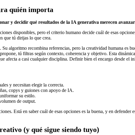
para quién importa
ccionar y decidir qué resultados de la IA generativa merecen avanzar
iones disponibles, pero el criterio humano decide cuál de esas opciones 
n que tú dirijas lo que crea.
en. Su algoritmo recombina referencias, pero la creatividad humana es
 propone, tú filtras según contexto, coherencia y objetivo. Esta dinámi
e afecta a casi cualquier disciplina. Definir bien el encargo desde el 
les y necesitan elegir la correcta.
as, copys y guiones con apoyo de IA.
uniformar su estilo.
volumen de output.
ciones. Está en saber cuál de esas opciones es la buena, y en defender e
eativo (y qué sigue siendo tuyo)