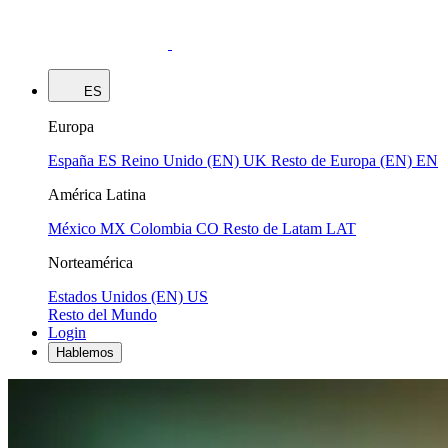
ES
Europa
España
ES
Reino Unido (EN)
UK
Resto de Europa (EN)
EN
América Latina
México
MX
Colombia
CO
Resto de Latam
LAT
Norteamérica
Estados Unidos (EN)
US
Resto del Mundo
Login
Hablemos