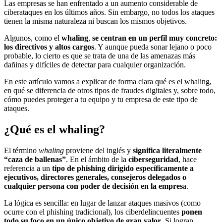
Las empresas se han enfrentado a un aumento considerable de
ciberataques en los últimos años. Sin embargo, no todos los ataques
tienen la misma naturaleza ni buscan los mismos objetivos.
Algunos, como el
whaling
,
se centran en un perfil muy concreto:
los directivos y altos cargos
. Y aunque pueda sonar lejano o poco
probable, lo cierto es que se trata de una de las amenazas más
dañinas y difíciles de detectar para cualquier organización.
En este artículo vamos a explicar de forma clara qué es el whaling,
en qué se diferencia de otros tipos de fraudes digitales y, sobre todo,
cómo puedes proteger a tu equipo y tu empresa de este tipo de
ataques.
¿Qué es el whaling?
El término
whaling
proviene del inglés y
significa literalmente
“caza de ballenas”
. En el ámbito de la
ciberseguridad
, hace
referencia a un
tipo de phishing dirigido específicamente a
ejecutivos, directores generales, consejeros delegados o
cualquier persona con poder de decisión en la empres
a.
La lógica es sencilla: en lugar de lanzar ataques masivos (como
ocurre con el phishing tradicional), los ciberdelincuentes
ponen
todo su foco en un único objetivo de gran valor
. Si logran